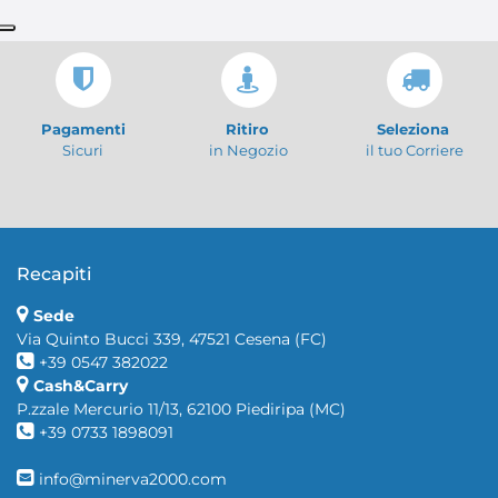
Pagamenti
Ritiro
Seleziona
Sicuri
in Negozio
il tuo Corriere
Recapiti
Sede
Via Quinto Bucci 339, 47521 Cesena (FC)
+39 0547 382022
Cash&Carry
P.zzale Mercurio 11/13, 62100 Piediripa (MC)
+39 0733 1898091
info@minerva2000.com