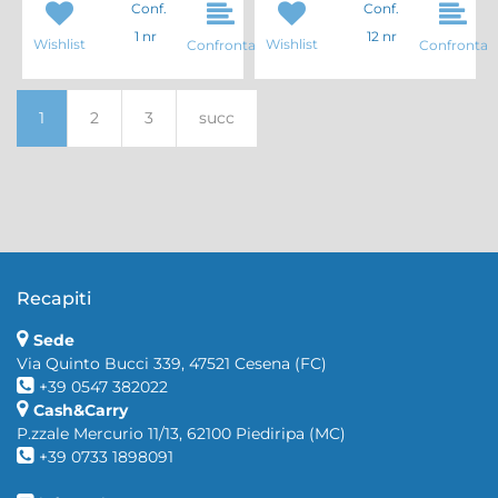
Conf.
Conf.
1 nr
12 nr
Wishlist
Wishlist
Confronta
Confronta
1
2
3
succ
Recapiti
Sede
Via Quinto Bucci 339, 47521 Cesena (FC)
+39 0547 382022
Cash&Carry
P.zzale Mercurio 11/13, 62100 Piediripa (MC)
+39 0733 1898091