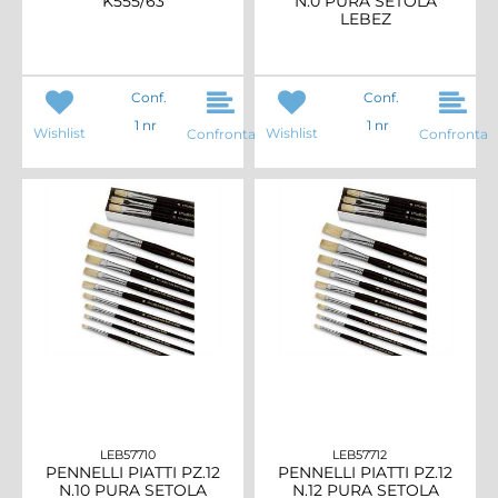
K555/63
N.0 PURA SETOLA
LEBEZ
Conf.
Conf.
1 nr
1 nr
Wishlist
Wishlist
Confronta
Confronta
LEB57710
LEB57712
PENNELLI PIATTI PZ.12
PENNELLI PIATTI PZ.12
N.10 PURA SETOLA
N.12 PURA SETOLA