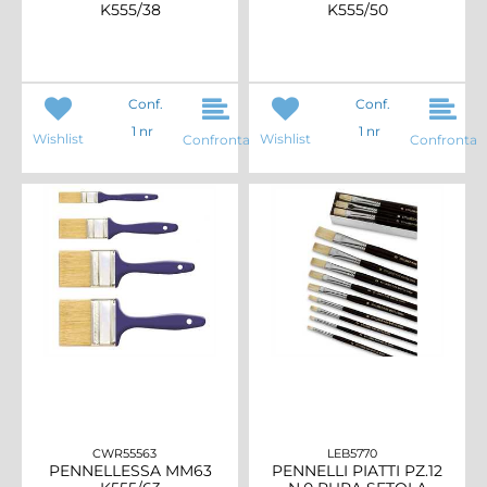
K555/38
K555/50
Conf.
Conf.
1 nr
1 nr
Wishlist
Wishlist
Confronta
Confronta
CWR55563
LEB5770
PENNELLESSA MM63
PENNELLI PIATTI PZ.12