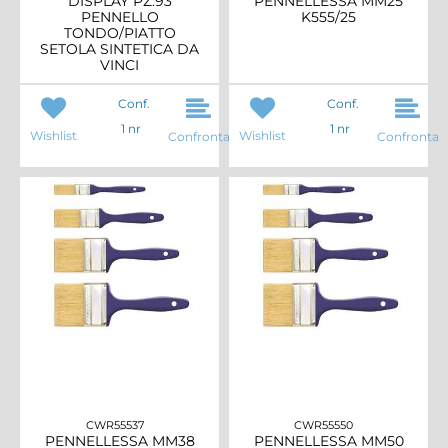
DISPLAY PZ.93
PENNELLESSA MM25
PENNELLO
K555/25
TONDO/PIATTO
SETOLA SINTETICA DA
VINCI
Conf.
Conf.
1 nr
1 nr
Wishlist
Wishlist
Confronta
Confronta
CWR55537
CWR55550
PENNELLESSA MM38
PENNELLESSA MM50