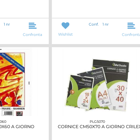
1 nr
Conf.
1 nr
Wishlist
Confronta
Confront
060
PLG5070
0X60 A GIORNO
CORNICE CM50X70 A GIORNO CRILE