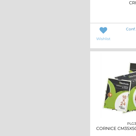
CR
Conf.
Wishlist
PLG3
CORNICE CM35X50