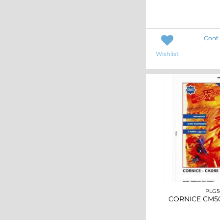
Conf.
Wishlist
PLG5
CORNICE CM5