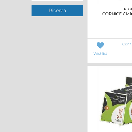
PLG1
CORNICE CM1
Conf.
Wishlist