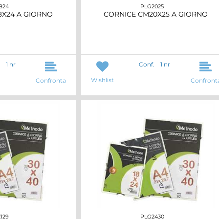
824
PLG2025
8X24 A GIORNO
CORNICE CM20X25 A GIORNO
1 nr
Conf.
1 nr
Wishlist
Confronta
Confront
129
PLG2430