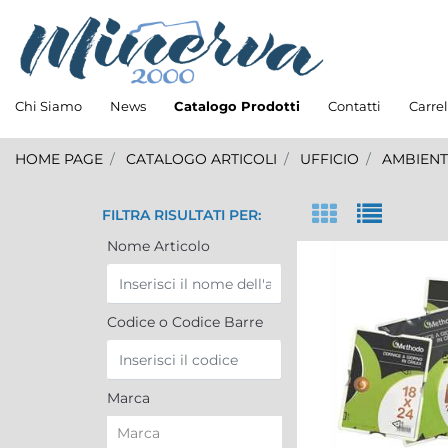
Chi Siamo
News
Catalogo Prodotti
Contatti
Carrel
HOME PAGE
CATALOGO ARTICOLI
UFFICIO
AMBIENT
FILTRA RISULTATI PER:
Nome Articolo
Codice o Codice Barre
Marca