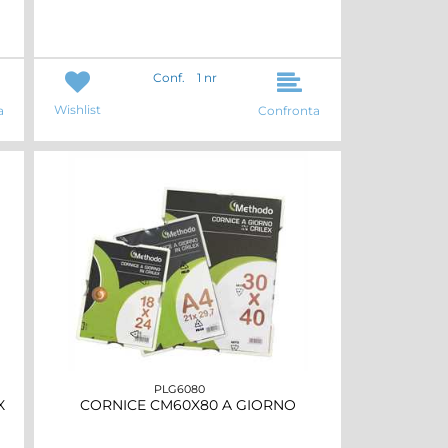
Conf.
1 nr
Wishlist
a
Confronta
PLG6080
X
CORNICE CM60X80 A GIORNO