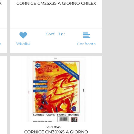
X
CORNICE CM25X35 A GIORNO CRILEX
Conf.
1 nr
Wishlist
a
Confronta
PLG3045
CORNICE CM30X45 A GIORNO