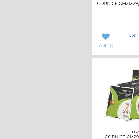
CORNICE CM21X29,
Conf.
Wishlist
PLG2
CORNICE CM29