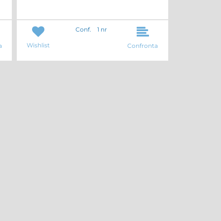
Conf.
1 nr
Wishlist
a
Confronta