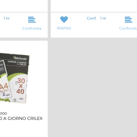
1 nr
Conf.
1 nr
Wishlist
Confronta
Confront
0100
0 A GIORNO CRILEX