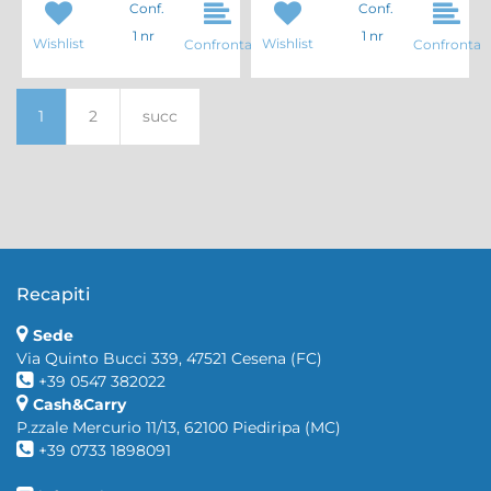
Conf.
Conf.
1 nr
1 nr
Wishlist
Wishlist
Confronta
Confronta
1
2
succ
Recapiti
Sede
Via Quinto Bucci 339, 47521 Cesena (FC)
+39 0547 382022
Cash&Carry
P.zzale Mercurio 11/13, 62100 Piediripa (MC)
+39 0733 1898091