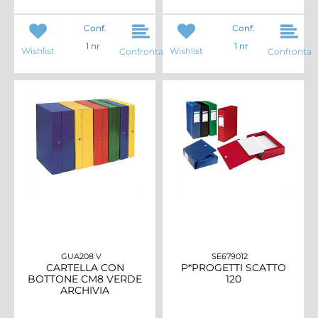
Conf.
Conf.
1 nr
1 nr
Wishlist
Wishlist
Confronta
Confronta
GUA208 V
SE679012
CARTELLA CON
P*PROGETTI SCATTO
BOTTONE CM8 VERDE
120
ARCHIVIA