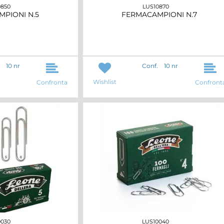
0850
LUS10870
PIONI N.5
FERMACAMPIONI N.7
10 nr
Conf.
10 nr
Wishlist
Confronta
Confront
0030
LUS10040