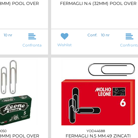
28MM) POOL OVER
FERMAGLI N.4 (32MM) POOL OVER
10 nr
Conf.
10 nr
Wishlist
Confronta
Confront
0050
YOD44688
49MM) POOL OVER
FERMAGLI N.5 MM.49 ZINCATI