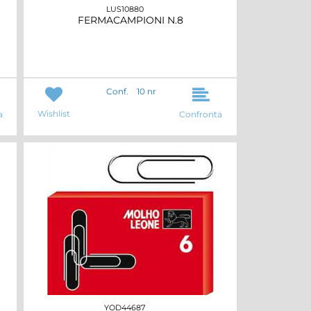
LUS10880
FERMACAMPIONI N.8
Conf.
10 nr
Wishlist
a
Confronta
YOD44687