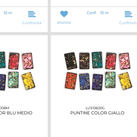
10 nr
Conf.
10 nr
Wishlist
Confronta
Confront
600BM
LUS10600G
OR BLU MEDIO
PUNTINE COLOR GIALLO