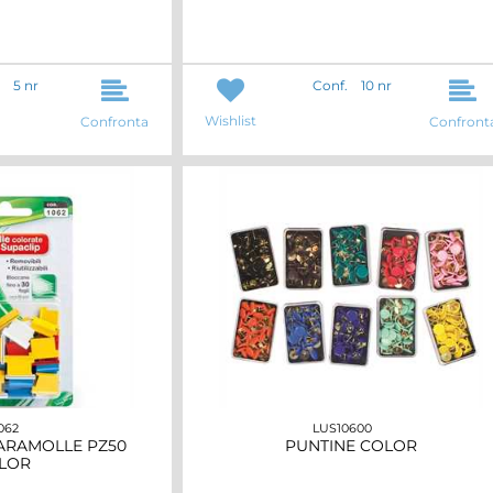
5 nr
Conf.
10 nr
Wishlist
Confronta
Confront
062
LUS10600
ARAMOLLE PZ50
PUNTINE COLOR
LOR