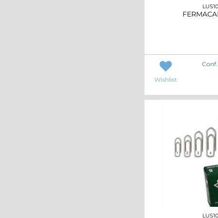
LUS1
FERMACAM
Conf.
Wishlist
LUS1