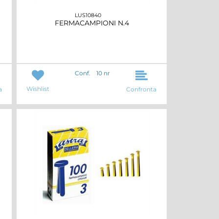
LUS10840
FERMACAMPIONI N.4
Conf.
10 nr
Wishlist
a
Confronta