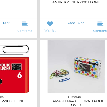
ANTIRUGGINE PZ100 LEONE
10 nr
Conf.
5 nr
Wishlist
Confronta
Confront
F6
LUS10240
 PZ100 LEONE
FERMAGLI NR4 COLORATI POOL
OVER