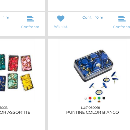
1 nr
Conf.
10 nr
Wishlist
Confronta
Confront
600B
LUS10600BI
OR ASSORTITE
PUNTINE COLOR BIANCO