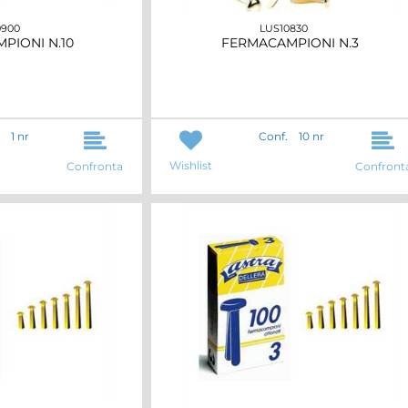
0900
LUS10830
PIONI N.10
FERMACAMPIONI N.3
1 nr
Conf.
10 nr
Wishlist
Confronta
Confront