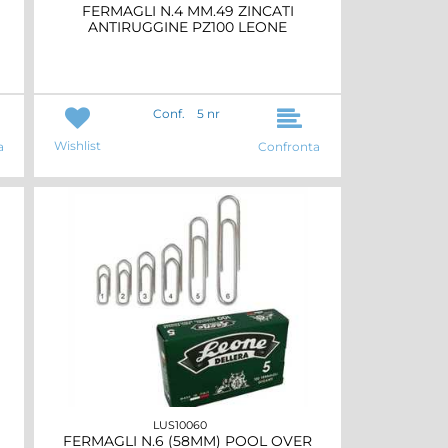
FERMAGLI N.4 MM.49 ZINCATI
ANTIRUGGINE PZ100 LEONE
Conf.
5 nr
Wishlist
a
Confronta
LUS10060
FERMAGLI N.6 (58MM) POOL OVER