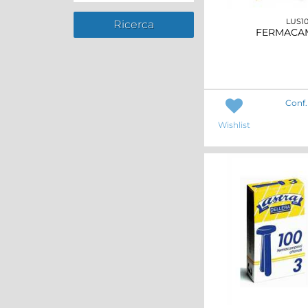
LUS1
FERMACAM
Conf.
Wishlist