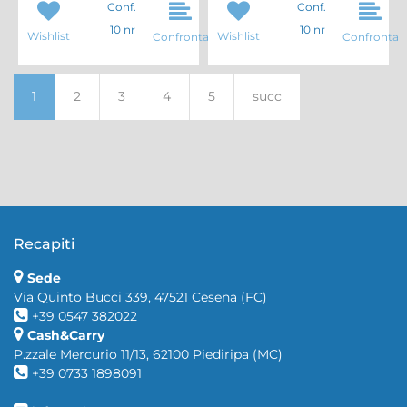
Conf.
Conf.
10 nr
10 nr
Wishlist
Wishlist
Confronta
Confronta
1
2
3
4
5
succ
Recapiti
Sede
Via Quinto Bucci 339, 47521 Cesena (FC)
+39 0547 382022
Cash&Carry
P.zzale Mercurio 11/13, 62100 Piediripa (MC)
+39 0733 1898091