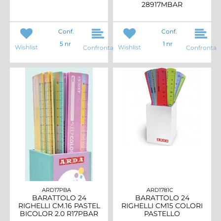
28917MBAR
Conf.
Conf.
5 nr
1 nr
Wishlist
Wishlist
Confronta
Confronta
ARD17PBA
ARD1781C
BARATTOLO 24
BARATTOLO 24
RIGHELLI CM.16 PASTEL
RIGHELLI CM15 COLORI
BICOLOR 2.0 R17PBAR
PASTELLO