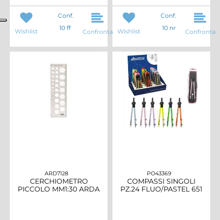
Conf.
Conf.
10 ff
10 nr
Wishlist
Wishlist
Confronta
Confronta
ARD7128
PO43369
CERCHIOMETRO
COMPASSI SINGOLI
PICCOLO MM1:30 ARDA
PZ.24 FLUO/PASTEL 651