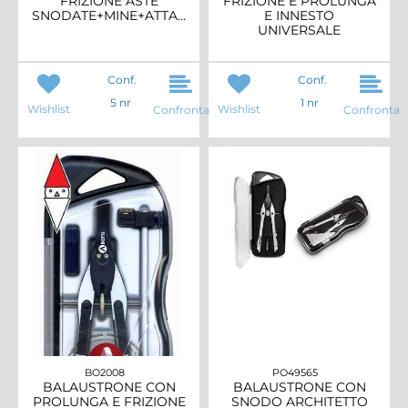
FRIZIONE ASTE
FRIZIONE E PROLUNGA
SNODATE+MINE+ATTACCO
E INNESTO
UNIVERSALE
Conf.
Conf.
5 nr
1 nr
Wishlist
Wishlist
Confronta
Confronta
BO2008
PO49565
BALAUSTRONE CON
BALAUSTRONE CON
PROLUNGA E FRIZIONE
SNODO ARCHITETTO