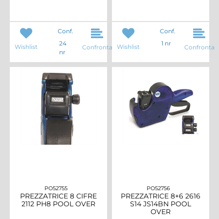
Conf.
Conf.
24
1 nr
Wishlist
Wishlist
Confronta
Confronta
nr
PO52755
PO52756
PREZZATRICE 8 CIFRE
PREZZATRICE 8+6 2616
2112 PH8 POOL OVER
S14 JS14BN POOL
OVER