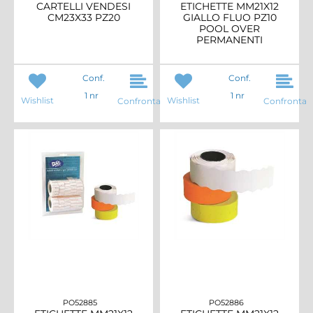
CARTELLI VENDESI
ETICHETTE MM21X12
CM23X33 PZ20
GIALLO FLUO PZ10
POOL OVER
PERMANENTI
Conf.
Conf.
1 nr
1 nr
Wishlist
Wishlist
Confronta
Confronta
PO52885
PO52886