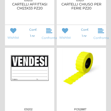
E9203
E9201
CARTELLI AFFITTASI
CARTELLI CHIUSO PER
CM23X33 PZ20
FERIE PZ20
Conf.
Conf.
1 nr
1 nr
Wishlist
Wishlist
Confronta
Confronta
E9202
PO52887