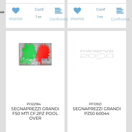
Conf.
Conf.
1 nr
1 nr
Wishlist
Wishlist
Confronta
Confronta
PO22184
PF10921
SEGNAPREZZI GRANDI
SEGNAPREZZI GRANDI
F50 M71 CF.2PZ POOL
PZ50 60044
OVER