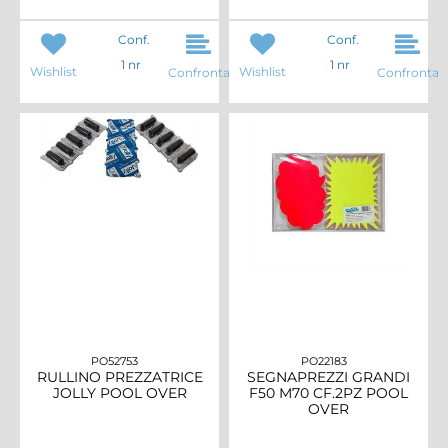
Conf.
Conf.
1 nr
1 nr
Wishlist
Wishlist
Confronta
Confronta
PO52753
PO22183
RULLINO PREZZATRICE
SEGNAPREZZI GRANDI
JOLLY POOL OVER
F50 M70 CF.2PZ POOL
OVER