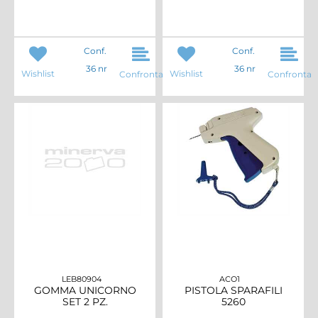
Conf.
Conf.
36 nr
36 nr
Wishlist
Wishlist
Confronta
Confronta
LEB80904
ACO1
GOMMA UNICORNO
PISTOLA SPARAFILI
SET 2 PZ.
5260