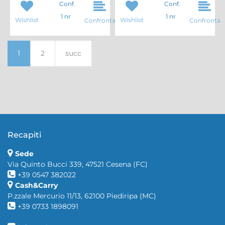
Conf.
Conf.
1 nr
1 nr
Wishlist
Wishlist
Confronta
Confronta
1
2
succ
Recapiti
Sede
Via Quinto Bucci 339, 47521 Cesena (FC)
+39 0547 382022
Cash&Carry
P.zzale Mercurio 11/13, 62100 Piediripa (MC)
+39 0733 1898091