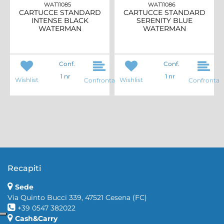
WAT11085
WAT11086
CARTUCCE STANDARD
CARTUCCE STANDARD
INTENSE BLACK
SERENITY BLUE
WATERMAN
WATERMAN
Conf.
Conf.
1 nr
1 nr
Wishlist
Wishlist
Confronta
Confronta
Recapiti
Sede
Via Quinto Bucci 339, 47521 Cesena (FC)
+39 0547 382022
Cash&Carry