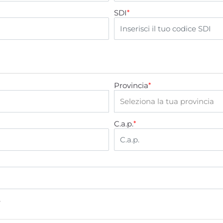
SDI
*
Provincia
*
C.a.p.
*
e