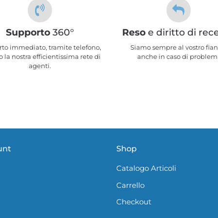
Supporto
360°
Reso
e diritto di rec
to immediato, tramite telefono,
Siamo sempre al vostro fian
 la nostra efficientissima rete di
anche in caso di problem
agenti.
unt
Shop
Catalogo Articoli
Carrello
Checkout