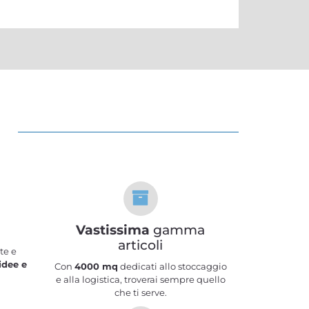
Vastissima
gamma
articoli
te e
idee e
Con
4000 mq
dedicati allo stoccaggio
e alla logistica, troverai sempre quello
che ti serve.