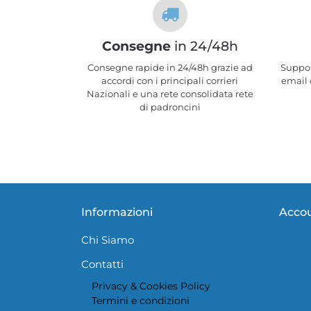
Consegne
in 24/48h
Consegne rapide in 24/48h grazie ad
Suppor
accordi con i principali corrieri
email o
Nazionali e una rete consolidata rete
di padroncini
Informazioni
Acco
Chi Siamo
Contatti
Privacy
&
Cookies Policy
Termini e condizioni