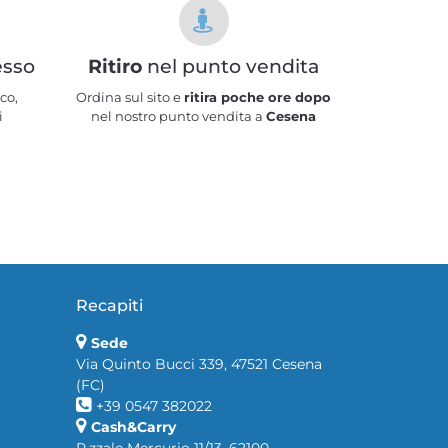
esso
Ritiro
nel punto vendita
co,
Ordina sul sito e
ritira poche ore dopo
i
nel nostro punto vendita a
Cesena
Recapiti
Sede
Via Quinto Bucci 339, 47521 Cesena
(FC)
+39 0547 382022
Cash&Carry