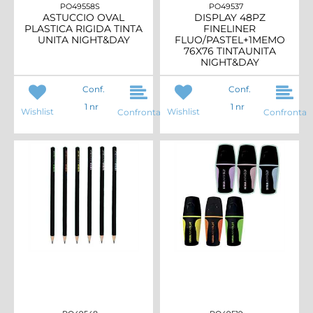
PO49558S
PO49537
ASTUCCIO OVAL
DISPLAY 48PZ
PLASTICA RIGIDA TINTA
FINELINER
UNITA NIGHT&DAY
FLUO/PASTEL+1MEMO
76X76 TINTAUNITA
NIGHT&DAY
Conf.
Conf.
1 nr
1 nr
Wishlist
Wishlist
Confronta
Confronta