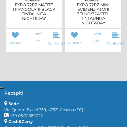
PO49548
PO49519
EXPO 72PZ MATITE
EXPO 72PZ MINI
TRIANGOLARI BLACK
EVIDENZIATORI
TINTAUNITA
3FLUO/3PASTEL
NIGHT&DAY
TINTAUNITA
NIGHT&DAY
Conf.
Conf.
1 nr
1 nr
Wishlist
Wishlist
Confronta
Confronta
Recapiti
Sede
Via Quinto Bucci 339, 47521 Cesena (FC)
+39 0547 382022
Cash&Carry